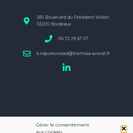
381 Boulevard du Président Wilson
33200 Bordeaux
06 72 29 67 57
b.napo
leonisiad@themi
sia-avocat.fr
Gérer le consentement
aux cookies